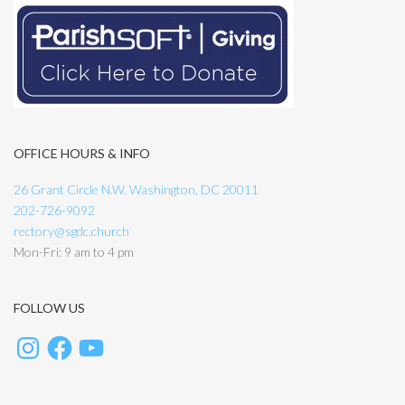
OFFICE HOURS & INFO
26 Grant Circle N.W. Washington, DC 20011
202-726-9092
rectory@sgdc.church
Mon-Fri: 9 am to 4 pm
FOLLOW US