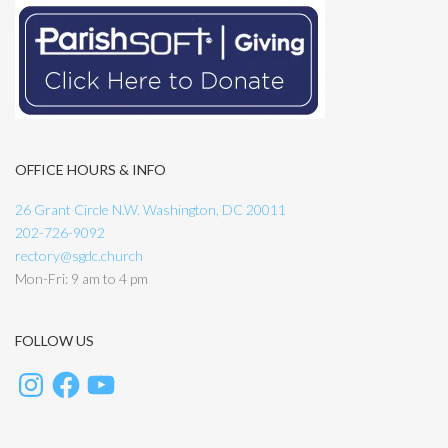
OFFICE HOURS & INFO
26 Grant Circle N.W. Washington, DC 20011
202-726-9092
rectory@sgdc.church
Mon-Fri: 9 am to 4 pm
FOLLOW US